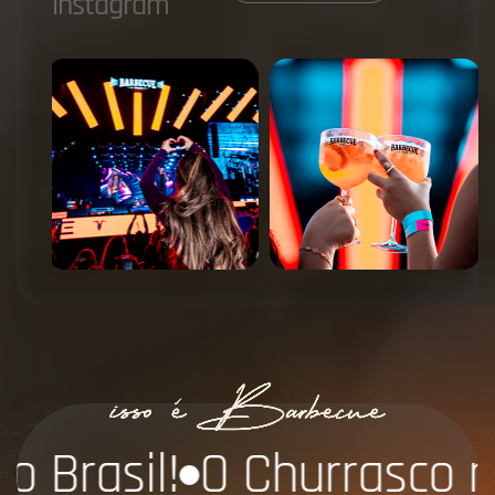
i
n
s
t
a
g
r
a
m
O Churrasco mais PREMI