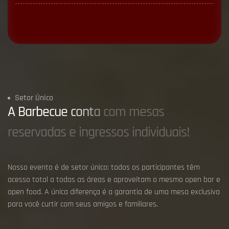
Setor Único
A
B
a
r
b
e
c
u
e
c
o
n
t
a
c
o
m
m
e
s
a
s
r
e
s
e
r
v
a
d
a
s
e
i
n
g
r
e
s
s
o
s
i
n
d
i
v
i
d
u
a
i
s
!
Nosso evento é de setor único: todos os participantes têm
acesso total a todas as áreas e aproveitam o mesmo open bar e
open food. A única diferença é a garantia de uma mesa exclusiva
para você curtir com seus amigos e familiares.