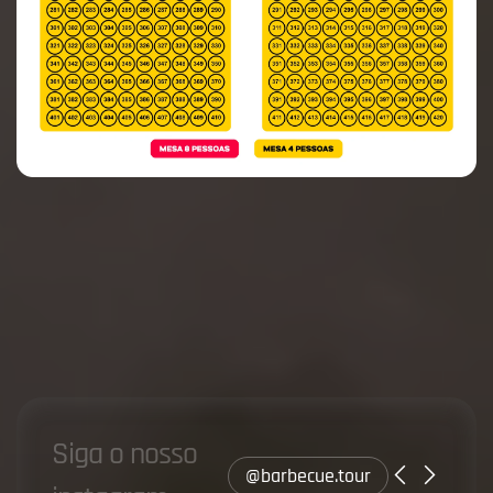
S
i
g
a
o
n
o
s
s
o
@barbecue.tour