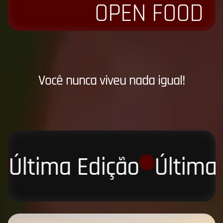
OPEN FOOD
V
o
c
ê
n
u
n
c
a
v
i
v
e
u
n
a
d
a
i
g
u
a
l
!
Última Edição
Última