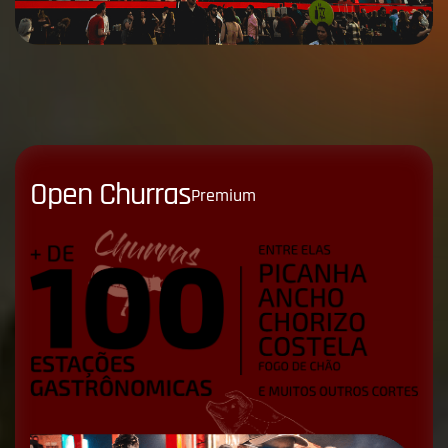
O
p
e
n
C
h
u
r
r
a
s
Premium