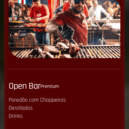
O
p
e
n
B
a
r
Premium
Paredão com Choppeiras
Destilados
Drinks